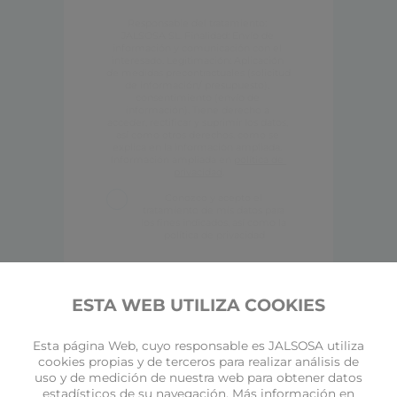
Responsable del tratamiento: 
JALSOSA SL. Finalidad: Envío de 
información y comunicación con el 
interesado. Legitimación: Aplicación 
de medidas precontractuales (solicitud 
de información/ presupuesto), 
consentimiento (envío de 
información). Tiene derecho a 
acceder, rectificar y suprimir los datos, 
así como otros derechos, como se 
explica en la información ampliada. 
Información ampliada en 
política de 
privacidad
.
Conozco y acepto el 
tratamiento de mis datos para 
los fines indicados, así como la 
política de privacidad
ENVIAR
ESTA WEB UTILIZA COOKIES
Esta página Web, cuyo responsable es JALSOSA utiliza
cookies propias y de terceros para realizar análisis de
uso y de medición de nuestra web para obtener datos
estadísticos de su navegación. Más información en