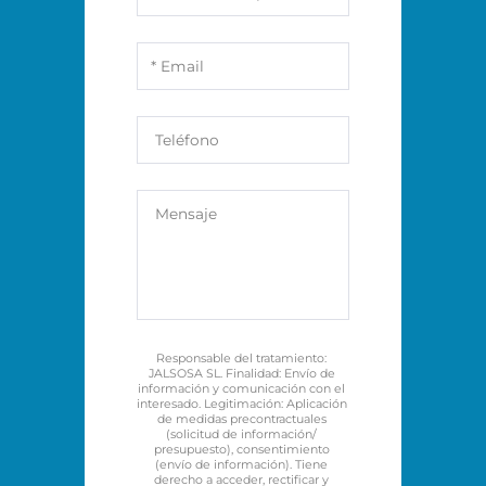
Responsable del tratamiento: 
JALSOSA SL. Finalidad: Envío de 
información y comunicación con el 
interesado. Legitimación: Aplicación 
de medidas precontractuales 
(solicitud de información/ 
presupuesto), consentimiento 
(envío de información). Tiene 
derecho a acceder, rectificar y 