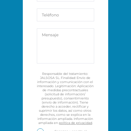
Responsable del tratamiento: 
JALSOSA SL. Finalidad: Envío de 
información y comunicación con el 
interesado. Legitimación: Aplicación 
de medidas precontractuales 
(solicitud de información/ 
presupuesto), consentimiento 
(envío de información). Tiene 
derecho a acceder, rectificar y 
suprimir los datos, así como otros 
derechos, como se explica en la 
información ampliada. Información 
ampliada en 
política de privacidad
.