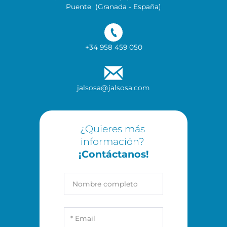
Puente  (Granada - España)
+34 958 459 050
jalsosa@jalsosa.com
¿Quieres más 
información? 
¡Contáctanos!